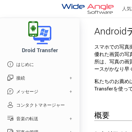
人気
Andr
スマホでの写真撮
Droid Transfer
優れた画質の写
所は、写真の画
はじめに
ースがかなり早
接続
私たちのお薦め
Transferを
メッセージ
Wi-Fi接続
コンタクトマネージャー
Wi-Fi接続のトラブルシュー
テキストのバックアップ
ティング
概要
音楽の転送
SMS印刷
USB接続