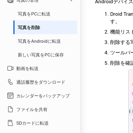
写真の管理
Android音楽からPC
Androidデ
USB接続のトラブルシュー
ティング
Droid
PC音楽からAndroid
写真をPCに転送
す。
Windowsファイアウォール
Android音楽を同期
写真を削除
機能リス
設定
iTunesからAndroid
写真をAndroidに転送
削除する
Transfer
ツールバ
新しい写真をPCに保存
削除を確
動画を転送
通話履歴をダウンロード
カレンダーをバックアップ
ファイルを共有
SDカードに転送