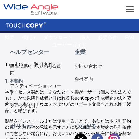
概要
機能 ▾
ダウンロード
購入
必要条件
FAQ
ユーザーガイド
ヘルプセンター
企業
TouchCopy - 取引条件
製品に関するよくある質
お問い合わせ
問
会社案内
1. 本契約
アクティベーションコー
製品
本ライセンス契約は、あなたとエンドユーザー（個人でも法人で
ド
も）、かつ以降作成者と呼ばれるTouchCopyの作成者間の法的契
約です。本ソフトウエアおよびどのサポート文書もこれ以降「製
ブログを読む
品」と呼びます。
製品をインストールまたは使用することで、あなたは本取引契約
ポリシー
つながる
の完全で無条件の承諾を示すことになります。本契約の取引条件
に同意しない場合には、お使いのパソコンから即座に製品を削除