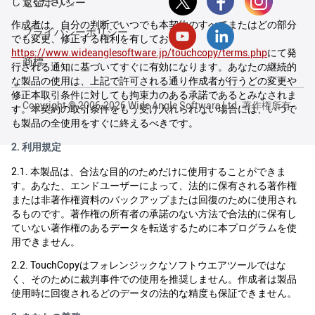
してください。
返金ポリシー
作成者は、自分の判断でいつでも本契約のすべてまたはどの部分
プライバシーポリシー
でも変更、修正する権利を有しており、
https://www.wideanglesoftware.jp/touchcopy/terms.php
にて発
商標
行される通知に基づいてすぐに有効になります。あなたの継続的
な製品の使用は、上記で許可される通り作成者が行うどの変更や
修正本取引条件に対しても拘束力のある承諾であるとみなされま
Copyright © 2006-2026 Wide Angle Software Ltd. 著作権所有
す。本契約の取引条件をもう受け入れられない場合には、いつで
も製品の全使用をすぐに終えるべきです。
2. 利用規定
2.1. 本製品は、合法な目的のためだけに使用することができま
す。あなた、エンドユーザーによって、法的に保有される著作権
または非著作権資料のバックアップまたは回復のために使用され
るものです。著作権の所有者の承諾のない方法で合法的に保有し
ていない著作権のあるデータを転送するために本プログラムを使
用できません。
2.2. TouchCopyはフォレンジックなソフトウエアツールではな
く、そのために裁判事件での使用を推奨しません。作成者は製品
使用時に回復されるどのデータの法的な精度も保証できません。