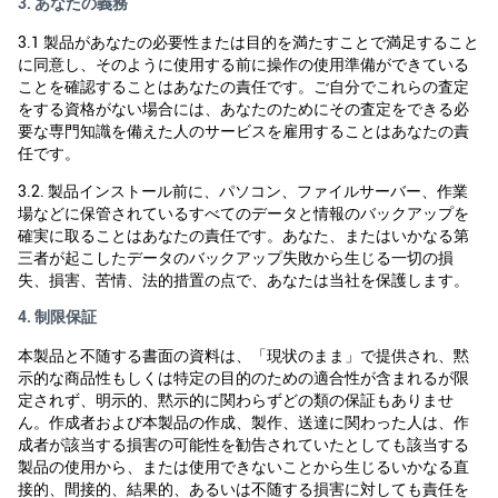
3. あなたの義務
3.1 製品があなたの必要性または目的を満たすことで満足すること
に同意し、そのように使用する前に操作の使用準備ができている
ことを確認することはあなたの責任です。ご自分でこれらの査定
をする資格がない場合には、あなたのためにその査定をできる必
要な専門知識を備えた人のサービスを雇用することはあなたの責
任です。
3.2. 製品インストール前に、パソコン、ファイルサーバー、作業
場などに保管されているすべてのデータと情報のバックアップを
確実に取ることはあなたの責任です。あなた、またはいかなる第
三者が起こしたデータのバックアップ失敗から生じる一切の損
失、損害、苦情、法的措置の点で、あなたは当社を保護します。
4. 制限保証
本製品と不随する書面の資料は、「現状のまま」で提供され、黙
示的な商品性もしくは特定の目的のための適合性が含まれるが限
定されず、明示的、黙示的に関わらずどの類の保証もありませ
ん。作成者および本製品の作成、製作、送達に関わった人は、作
成者が該当する損害の可能性を勧告されていたとしても該当する
製品の使用から、または使用できないことから生じるいかなる直
接的、間接的、結果的、あるいは不随する損害に対しても責任を