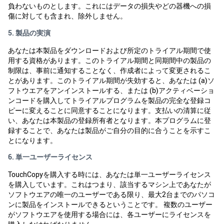
負わないものとします。これにはデータの損失やどの器機への損
傷に対しても含まれ、除外しません。
5. 製品の実演
あなたは本製品をダウンロードおよび所定のトライアル期間で使
用する資格があります。このトライアル期間と同期間中の製品の
制限は、事前に通知することなく、作成者によって変更されるこ
とがあります。このトライアル期間が失効すると、あなたは (a)ソ
フトウエアをアンインストールする、または (b)アクティベーショ
ンコードを購入してトライアルプログラムを製品の完全な登録コ
ピーに変えることに同意することになります。支払いの清算に従
い、あなたは本製品の登録所有者となります。本プログラムに登
録することで、あなたは製品がご自分の目的に合うことを示すこ
とになります。
6. 単一ユーザーライセンス
TouchCopyを購入する時には、あなたは単一ユーザーライセンス
を購入しています。これはつまり、該当するマシン上であなたが
ソフトウエアの唯一のユーザーである限り、最大2台までのパソコ
ンに製品をインストールできるということです。 複数のユーザー
がソフトウエアを使用する場合には、各ユーザーにライセンスを