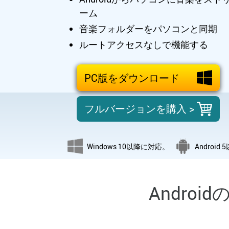
ーム
音楽フォルダーをパソコンと同期
ルートアクセスなしで機能する
PC版をダウンロード
フルバージョンを購入 >
Windows 10以降に対応。
Android 
Andro
写真
音楽
連絡先
ファイル
カレンダ