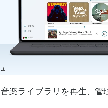
5以上
◄ 機能 ►
idの音楽ライブラリを再生、
ー
通話記録