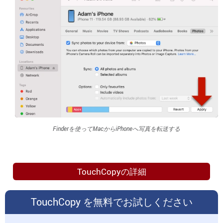
Finderを使ってMacからiPhoneへ写真を転送する
TouchCopyを今すぐ
ダウンロード
TouchCopyの詳細
TouchCopy を無料でお試しください